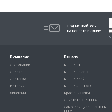
Подписывайтесь
на новости и акции:
с
Компания
Каталог
О компании
K-FLEX ST
Оплата
K-FLEX Solar HT
Доставка
K-FLEX Клей
История
K-FLEX AL CLAD
Лицензии
Краска K-FINISH
Очиститель K-FLEX
Самоклеящиеся ленты K-
FLEX