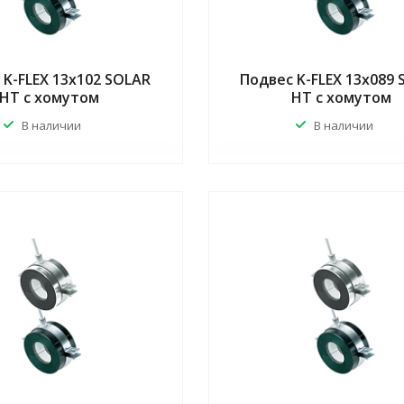
 K-FLEX 13x102 SOLAR
Подвес K-FLEX 13x089
HT с хомутом
HT с хомутом
В наличии
В наличии