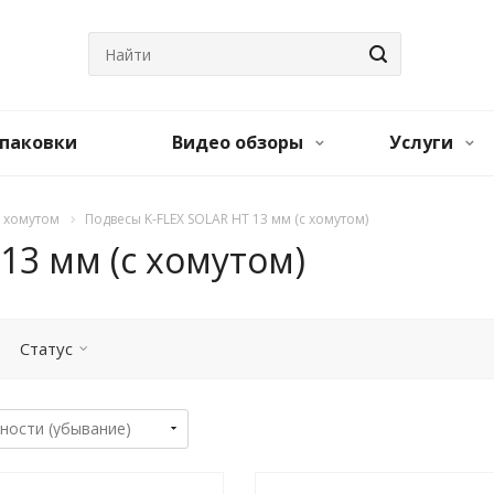
паковки
Видео обзоры
Услуги
с хомутом
Подвесы K-FLEX SOLAR HT 13 мм (с хомутом)
13 мм (с хомутом)
Статус