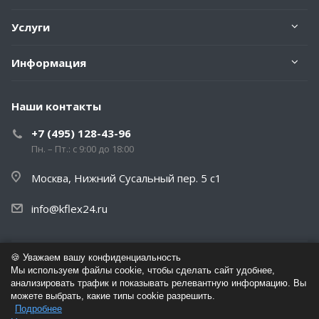
Услуги
Информация
Наши контакты
+7 (495) 128-43-96
Пн. – Пт.: с 9:00 до 18:00
Москва, Нижний Сусальный пер. 5 с1
info@kflex24.ru
🍪 Уважаем вашу конфиденциальность
© 2026 K-Flex Изоляция - Сайт дистрибутора завода K-Flex
Мы используем файлы cookie, чтобы сделать сайт удобнее,
анализировать трафик и показывать релевантную информацию. Вы
можете выбрать, какие типы cookie разрешить.
Политика обработки персональных данных
Подробнее