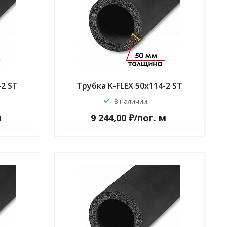
-2 ST
Трубка K-FLEX 50x114-2 ST
В наличии
м
9 244,00 ₽/по
г.
м