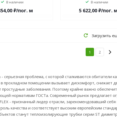
В наличии
В наличии
854,00 ₽/по
г.
м
5 622,00 ₽/по
г.
Загрузить е
1
2
а - серьезная проблема, с которой сталкиваются обитатели к
в прохладном помещении вызывает дискомфорт, снижает дви
 простудные заболевания. Поэтому крайне важно обеспечит
ющей нормативам ГОСТа. Современный рынок предлагает ог
FLEX - признанный лидер отрасли, зарекомендовавший себя
троль качества и соответствует высоким европейским стан
бъектов станут теплоизолирующие трубки серии ST диамет