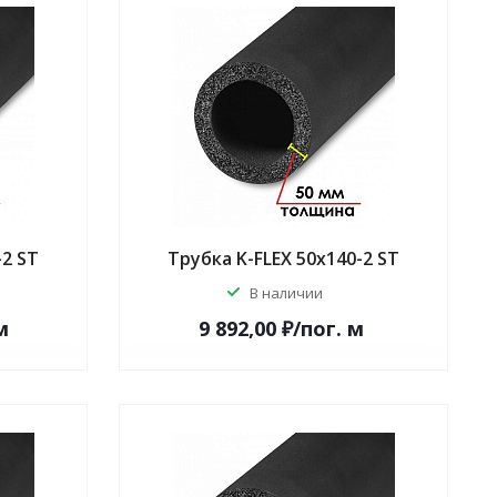
-2 ST
Трубка K-FLEX 50x140-2 ST
В наличии
м
9 892,00 ₽/по
г.
м