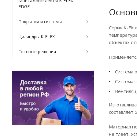
Монтажные ленты K-FLEX
EDGE
Основ
Покрытия и системы
Серия K-Fle
температура
Цилиндры K-FLEX
объектах с 
Готовые решения
Применяетс
Система о
Система г
Вентиляц
Изготавлива
составляет 5
Материал не
не тлеет. У