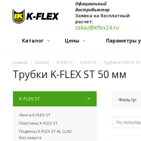
Официальный
дистрибьютор
Заявка на бесплатный
расчет:
zakaz@kflex24.ru
Каталог
Цены
Параметры у
Главная
Каталог
K-FLEX ST
K-FLEX ST
Трубки K-FLEX ST 50
Трубки K-FLEX ST 50 мм
K-FLEX ST
Фильтр:
Лента K-FLEX ST
Пластины K-FLEX ST
Подвесы K-FLEX ST AL CLAD
без хомута