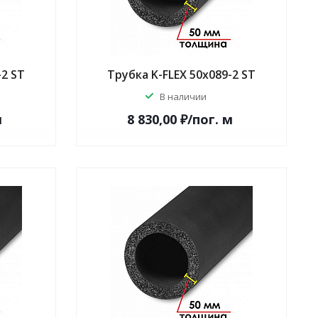
-2 ST
Трубка K-FLEX 50x089-2 ST
В наличии
м
8 830,00 ₽/по
г.
м