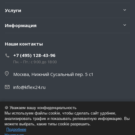
Услуги
Информация
Наши контакты
+7 (495) 128-43-96
Пн. – Пт.: с 9:00 до 18:00
Москва, Нижний Сусальный пер. 5 с1
info@kflex24.ru
🍪 Уважаем вашу конфиденциальность
© 2026 K-Flex Изоляция - Сайт дистрибутора завода K-Flex
Мы используем файлы cookie, чтобы сделать сайт удобнее,
анализировать трафик и показывать релевантную информацию. Вы
можете выбрать, какие типы cookie разрешить.
Политика обработки персональных данных
Подробнее