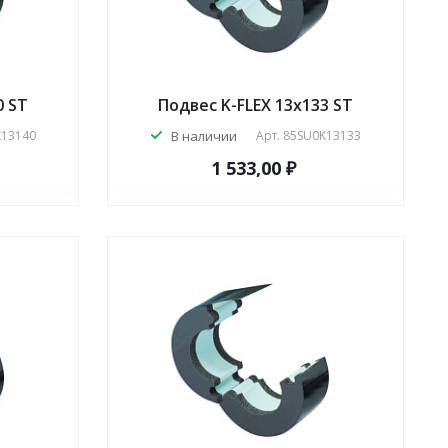
0 ST
Подвес K-FLEX 13x133 ST
K13140
В наличии
Арт.
85SU0K13133
1 533,00 ₽