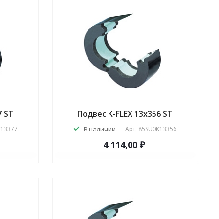
7 ST
Подвес K-FLEX 13x356 ST
K13377
В наличии
Арт.
85SU0K13356
4 114,00 ₽