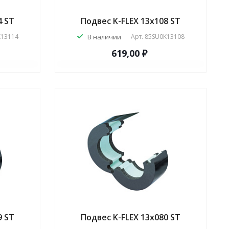
4 ST
Подвес K-FLEX 13x108 ST
K13114
В наличии
Арт.
85SU0K13108
619,00 ₽
9 ST
Подвес K-FLEX 13x080 ST