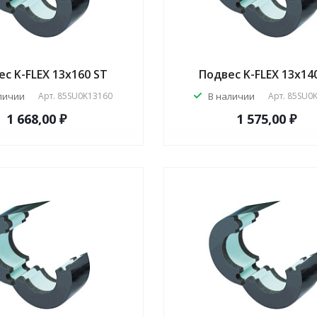
с K-FLEX 13x160 ST
Подвес K-FLEX 13x14
личии
Арт.
85SU0K13160
В наличии
Арт.
85SU0
1 668,00 ₽
1 575,00 ₽