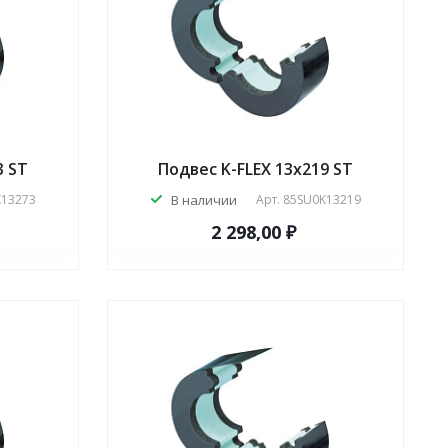
3 ST
Подвес K-FLEX 13x219 ST
K13273
В наличии
Арт.
85SU0K13219
2 298,00 ₽