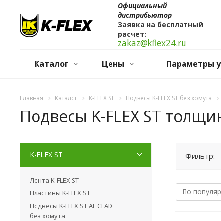
Официальный
дистрибьютор
Заявка на бесплатный
расчет:
zakaz@kflex24.ru
Каталог
Цены
Параметры у
Главная
Каталог
K-FLEX ST
Подвесы K-FLEX ST без хомута
Подвесы K-FLEX ST толщи
K-FLEX ST
Фильтр:
Лента K-FLEX ST
Пластины K-FLEX ST
Подвесы K-FLEX ST AL CLAD
без хомута