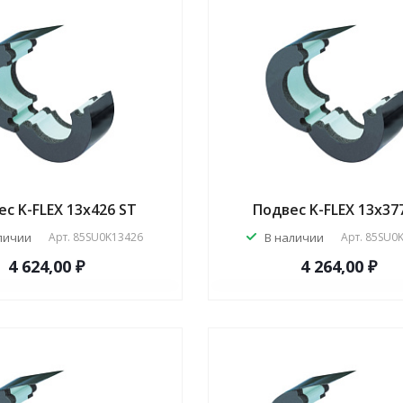
с K-FLEX 13x426 ST
Подвес K-FLEX 13x37
личии
Арт.
85SU0K13426
В наличии
Арт.
85SU0
4 624,00 ₽
4 264,00 ₽