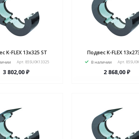
с K-FLEX 13x325 ST
Подвес K-FLEX 13x27
личии
Арт.
85SU0K13325
В наличии
Арт.
85SU0
3 802,00 ₽
2 868,00 ₽