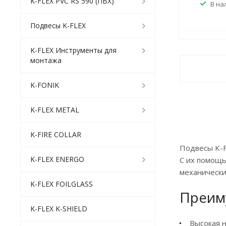
K-FLEX PVC RS 590 (ПВХ)
В на
Подвесы K-FLEX
K-FLEX Инструменты для
монтажа
K-FONIK
K-FLEX METAL
K-FIRE COLLAR
Подвесы K-F
K-FLEX ENERGO
С их помощь
механически
K-FLEX FOILGLASS
Преим
K-FLEX K-SHIELD
Высокая 