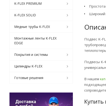
K-FLEX PREMIUM
Простота 
Широкий 
K-FLEX SOLID
Описан
Медные трубы K-FLEX
Монтажные ленты K-FLEX
Подвес K-FL
EDGE
трубопровод
теплопотерь
Покрытия и системы
Подвесы К-Ф
Цилиндры K-FLEX
универсальн
Готовые решения
В нашем
кат
подходящее 
сопроводит
Купить 