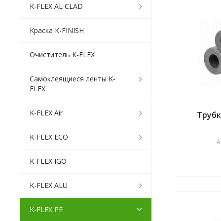
K-FLEX AL CLAD
Краска K-FINISH
Очиститель K-FLEX
Самоклеящиеся ленты K-
FLEX
K-FLEX Air
Трубк
K-FLEX ECO
А
K-FLEX IGO
K-FLEX ALU
K-FLEX PE