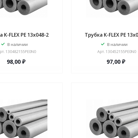
а K-FLEX PE 13x048-2
Трубка K-FLEX PE 13x
В наличии
В наличии
рт.
130482155PE0N0
Арт.
130452155PE0N0
98,00 ₽
97,00 ₽