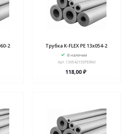
060-2
Трубка K-FLEX PE 13x054-2
В наличии
Арт.
130542155PE0N0
118,00 ₽