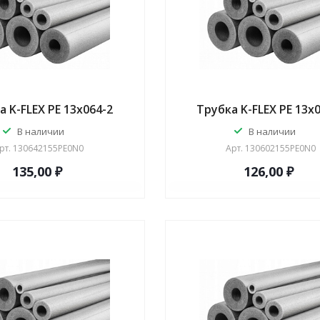
а K-FLEX PE 13x064-2
Трубка K-FLEX PE 13x
В наличии
В наличии
рт.
130642155PE0N0
Арт.
130602155PE0N0
135,00 ₽
126,00 ₽