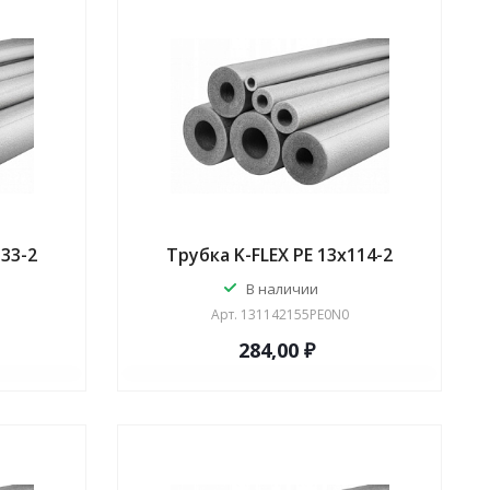
133-2
Трубка K-FLEX PE 13x114-2
В наличии
Арт.
131142155PE0N0
284,00 ₽