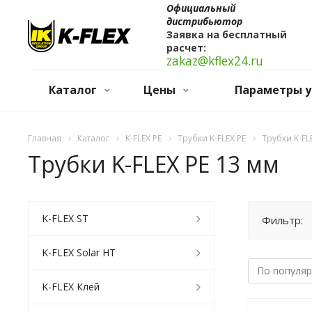
Официальный
дистрибьютор
Заявка на бесплатный
расчет:
zakaz@kflex24.ru
Каталог
Цены
Параметры у
Главная
Каталог
K-FLEX PE
Трубки K-FLEX PE
Трубки K-FL
Трубки K-FLEX PE 13 мм
K-FLEX ST
Фильтр:
K-FLEX Solar HT
K-FLEX Клей