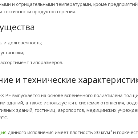
ыми и отрицательными температурами, кроме предприятий
и токсичности продуктов горения.
ущества
ь и долговечность;
установки;
ассортимент типоразмеров.
ие и технические характеристи
EX PE выпускается на основе вспененного полиэтилена толщи
ии зданий, а также используется в системах отопления, во
ивных зданий, гостиниц, аэропортов, медицинских учрежде
5°С.
3
ция
данного исполнения имеет плотность 30 кг/м
и горючест