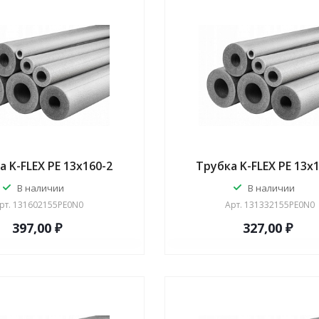
а K-FLEX PE 13x160-2
Трубка K-FLEX PE 13x
В наличии
В наличии
рт.
131602155PE0N0
Арт.
131332155PE0N0
397,00 ₽
327,00 ₽