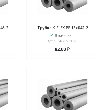
045-2
Трубка K-FLEX PE 13x042-2
В наличии
Арт.
130422155PE0N0
82,00 ₽