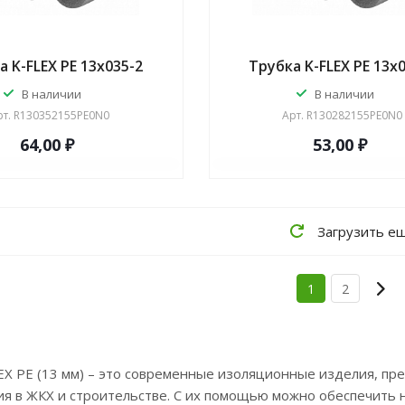
а K-FLEX PE 13x035-2
Трубка K-FLEX PE 13x
В наличии
В наличии
рт.
R130352155PE0N0
Арт.
R130282155PE0N0
64,00 ₽
53,00 ₽
Загрузить е
1
2
EX PE (13 мм) – это современные изоляционные изделия, п
я в ЖКХ и строительстве. С их помощью можно обеспечить 