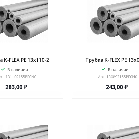
а K-FLEX PE 13x110-2
Трубка K-FLEX PE 13x
В наличии
В наличии
рт.
131102155PE0N0
Арт.
130892155PE0N0
283,00 ₽
243,00 ₽