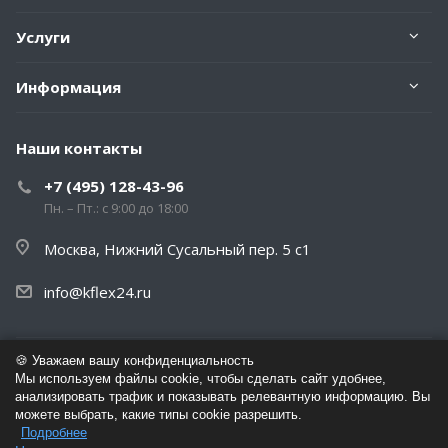
Услуги
Информация
Наши контакты
+7 (495) 128-43-96
Пн. – Пт.: с 9:00 до 18:00
Москва, Нижний Сусальный пер. 5 с1
info@kflex24.ru
🍪 Уважаем вашу конфиденциальность
© 2026 K-Flex Изоляция - Сайт дистрибутора завода K-Flex
Мы используем файлы cookie, чтобы сделать сайт удобнее,
анализировать трафик и показывать релевантную информацию. Вы
можете выбрать, какие типы cookie разрешить.
Политика обработки персональных данных
Подробнее