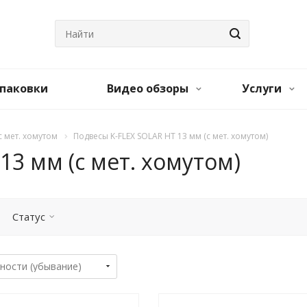
паковки
Видео обзоры
Услуги
с мет. хомутом
Подвесы K-FLEX SOLAR HT 13 мм (с мет. хомутом)
13 мм (с мет. хомутом)
Статус