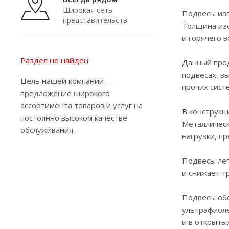
Широкая сеть
Подвесы изг
представительств
Толщина изо
и горячего 
Раздел не найден.
Данный прод
подвесах, в
Цель нашей компании —
прочих сист
предложение широкого
ассортимента товаров и услуг на
В конструкц
постоянно высоком качестве
Металлическ
обслуживания.
нагрузки, п
Подвесы лег
и снижает т
Подвесы обе
ультрафиоле
и в открыты