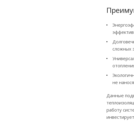
Преиму
Энергоэф
эффектив
Долговеч
сложных 
Универса
отоплени
Экологичн
не нанос
Данные под
теплоизоляц
работу сист
инвестирует