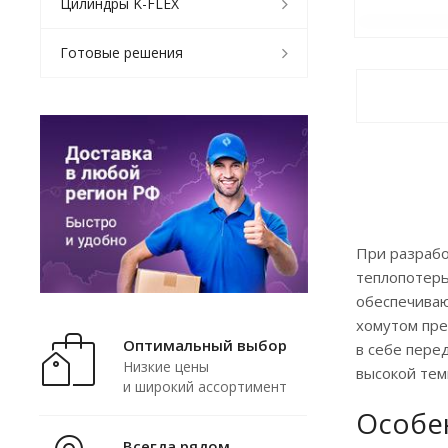
Цилиндры K-FLEX
Готовые решения
При разрабо
теплопотерь
обеспечиваю
хомутом пре
Оптимальный выбор
в себе пере
Низкие цены
высокой тем
и широкий ассортимент
Особе
Всегда рядом