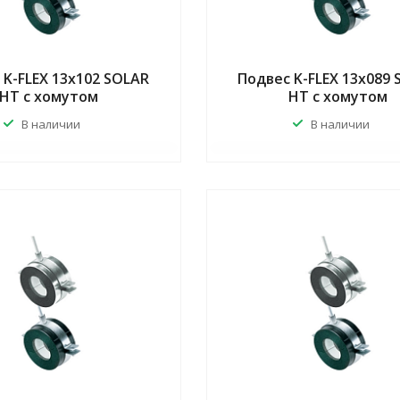
 K-FLEX 13x102 SOLAR
Подвес K-FLEX 13x089
HT с хомутом
HT с хомутом
В наличии
В наличии