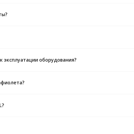
ты?
ок эксплуатации оборудования?
афиолета?
L?