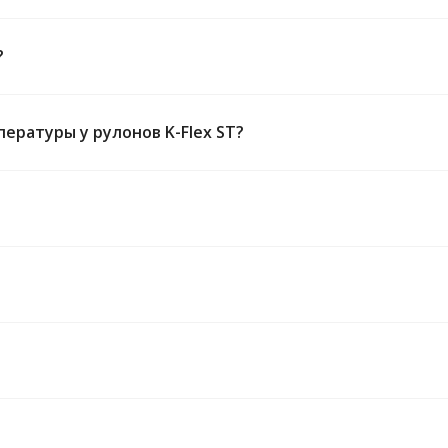
?
ратуры у рулонов K-Flex ST?