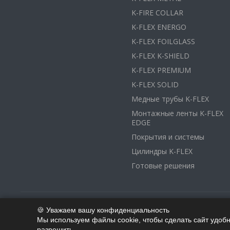
K-FIRE COLLAR
K-FLEX ENERGO
K-FLEX FOILGLASS
K-FLEX K-SHIELD
K-FLEX PREMIUM
K-FLEX SOLID
Медные трубы K-FLEX
Монтажные ленты K-FLEX
EDGE
Покрытия и системы
Цилиндры K-FLEX
Готовые решения
🍪 Уважаем вашу конфиденциальность
© 2026 K-Flex Изоляция - Сайт дистрибутора завода K-Flex
Мы используем файлы cookie, чтобы сделать сайт удоб
разрешить.