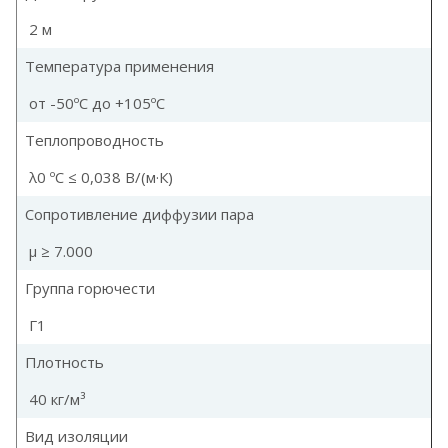
2 м
Температура применения
от -50ºС до +105ºС
Теплопроводность
λ0 ºC ≤ 0,038 В/(м·К)
Сопротивление диффузии пара
µ ≥ 7.000
Группа горючести
Г1
Плотность
40 кг/м³
Вид изоляции