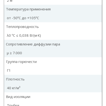
2 м
Температура применения
от -50ºС до +105ºС
Теплопроводность
λ0 ºC ≤ 0,038 В/(м·К)
Сопротивление диффузии пара
µ ≥ 7.000
Группа горючести
Г1
Плотность
40 кг/м³
Вид изоляции
Трубки