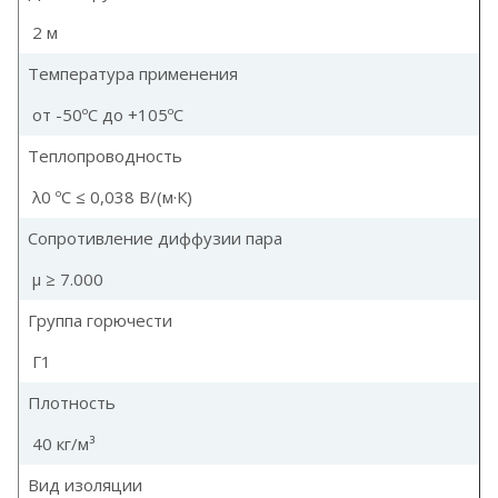
2 м
Температура применения
от -50ºС до +105ºС
Теплопроводность
λ0 ºC ≤ 0,038 В/(м·К)
Сопротивление диффузии пара
µ ≥ 7.000
Группа горючести
Г1
Плотность
40 кг/м³
Вид изоляции